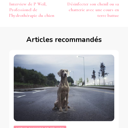
Interview de P Weil,
Désinfecter son chenil ou sa
d’article
Professionel de
chatterie avec une cours en
l’hydrothérapie du chien
terre battue
Articles recommandés