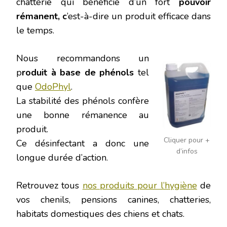
chatterie qui bénéficie d’un fort
pouvoir
rémanent, c
’est-à-dire un produit efficace dans
le temps.
Nous recommandons un
p
roduit à base de phénols
tel
que
OdoPhyl
.
La stabilité des phénols confère
une bonne rémanence au
produit.
Cliquer pour +
Ce désinfectant a donc une
d’infos
longue durée d’action.
Retrouvez tous
nos produits pour l’hygiène
de
vos chenils, pensions canines, chatteries,
habitats domestiques des chiens et chats.