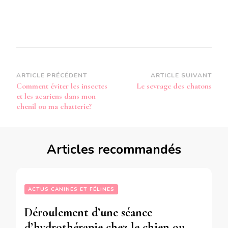
Navigation
ARTICLE PRÉCÉDENT
ARTICLE SUIVANT
Comment éviter les insectes
Le sevrage des chatons
d’article
et les acariens dans mon
chenil ou ma chatterie?
Articles recommandés
ACTUS CANINES ET FÉLINES
Déroulement d’une séance
d’hydrothérapie chez le chien ou