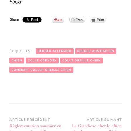
Flickr
ÉTIQUETTES :
BERGER ALLEMAND
BERGER AUSTRALIEN
CHIEN
COLLE COPYDEX
COLLE OREILLE CHIEN
COMMENT COLLER OREILLE CHIEN
Navigation
ARTICLE PRÉCÉDENT
ARTICLE SUIVANT
Règlementation sanitaire en
La Giardiose chez le chien
d’article