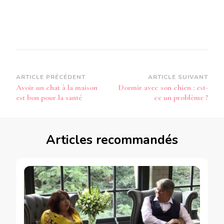
Navigation
ARTICLE PRÉCÉDENT
ARTICLE SUIVANT
Avoir un chat à la maison
Dormir avec son chien : est-
d’article
est bon pour la santé
ce un problème ?
Articles recommandés