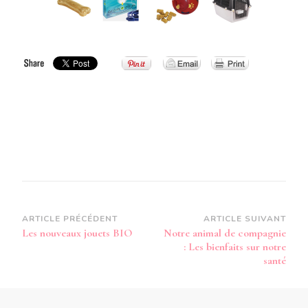
Navigation
ARTICLE PRÉCÉDENT
ARTICLE SUIVANT
Les nouveaux jouets BIO
Notre animal de compagnie
d’article
: Les bienfaits sur notre
santé