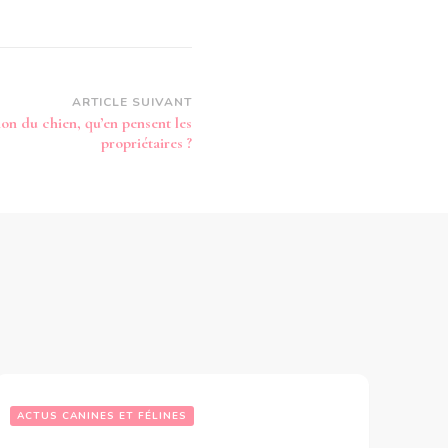
ARTICLE SUIVANT
on du chien, qu’en pensent les
propriétaires ?
ACTUS CANINES ET FÉLINES