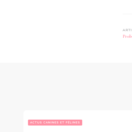
Na
ART
Prob
d’
ACTUS CANINES ET FÉLINES