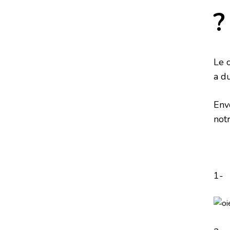
?
Le 
a du
Env
not
1-