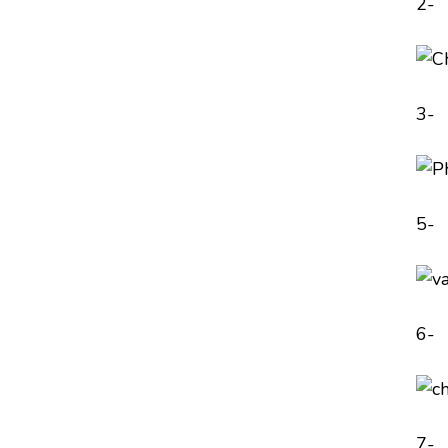
2-
3-
5-
6-
7-