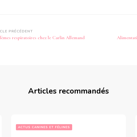
vigation
ICLE PRÉCÉDENT
lèmes respiratoires chez le Carlin Allemand
Alimentati
article
Articles recommandés
ACTUS CANINES ET FÉLINES