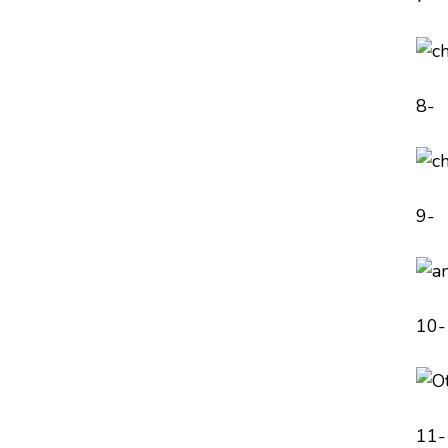
8-
9-
10-
11-