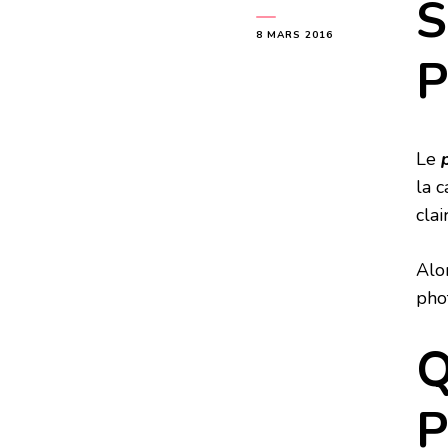
S
8 MARS 2016
P
Le
la 
clai
Alor
pho
Q
P