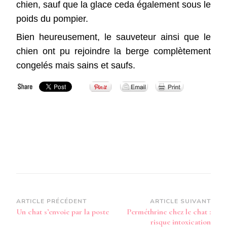
chien, sauf que la glace ceda également sous le
poids du pompier.
Bien heureusement, le sauveteur ainsi que le
chien ont pu rejoindre la berge complètement
congelés mais sains et saufs.
Navigation
ARTICLE PRÉCÉDENT
ARTICLE SUIVANT
Un chat s’envoie par la poste
Perméthrine chez le chat :
d’article
risque intoxication