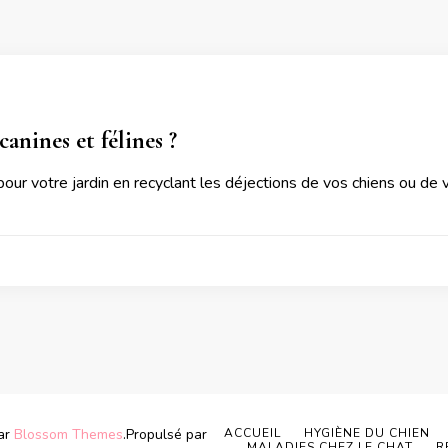
anines et félines ?
pour votre jardin en recyclant les déjections de vos chiens ou de 
par
Blossom Themes
.Propulsé par
ACCUEIL
HYGIÈNE DU CHIEN
MALADIES CHEZ LE CHAT
R