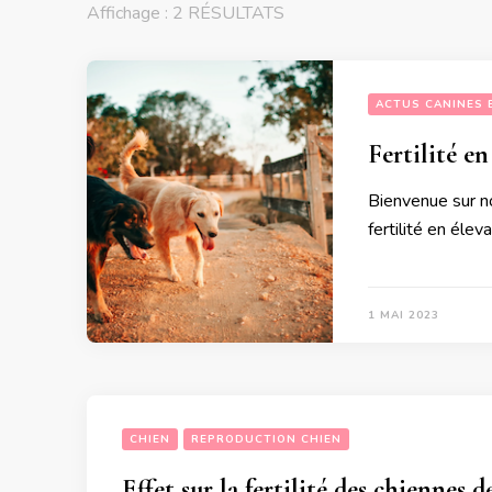
Affichage : 2 RÉSULTATS
ACTUS CANINES 
Fertilité en
Bienvenue sur not
fertilité en élev
1 MAI 2023
CHIEN
REPRODUCTION CHIEN
Effet sur la fertilité des chiennes d