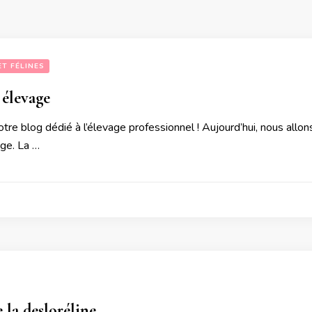
ET FÉLINES
 élevage
re blog dédié à l’élevage professionnel ! Aujourd’hui, nous allons 
age. La …
e la desloréline