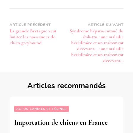
Navigation
ARTICLE PRÉCÉDENT
ARTICLE SUIVANT
La grande Bretagne veut
Syndrome hépato-cutané du
d’article
limiter les naissances de
shih-tzu : une maladie
chien greyhound
héréditaire et un traitement
décevant… : une maladie
héréditaire et un traitement
décevant…
Articles recommandés
ACTUS CANINES ET FÉLINES
Importation de chiens en France