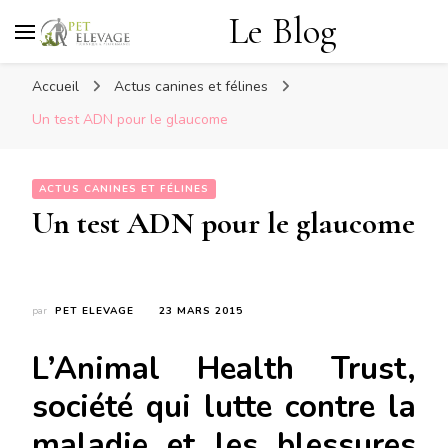
Le Blog
Accueil
Actus canines et félines
Un test ADN pour le glaucome
ACTUS CANINES ET FÉLINES
Un test ADN pour le glaucome
par
PET ELEVAGE
23 MARS 2015
L’Animal Health Trust,
société qui lutte contre la
maladie et les blessures