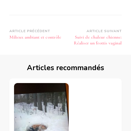
Navigation
ARTICLE PRÉCÉDENT
ARTICLE SUIVANT
Milieux ambiant et contrôle
Suivi de chaleur chienne:
d’article
Réaliser un frottis vaginal
Articles recommandés