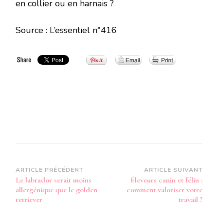
en collier ou en harnais ?
Source : L’essentiel n°416
Navigation
ARTICLE PRÉCÉDENT
ARTICLE SUIVANT
Le labrador serait moins
Éleveurs canin et félin :
d’article
allergénique que le golden
comment valoriser votre
retriever
travail ?