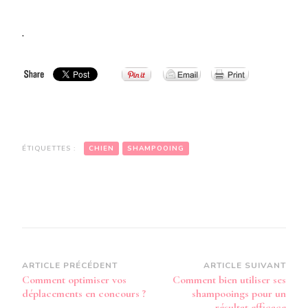
.
ÉTIQUETTES :
CHIEN
SHAMPOOING
Navigation
ARTICLE PRÉCÉDENT
ARTICLE SUIVANT
Comment optimiser vos
Comment bien utiliser ses
d’article
déplacements en concours ?
shampooings pour un
résultat efficace