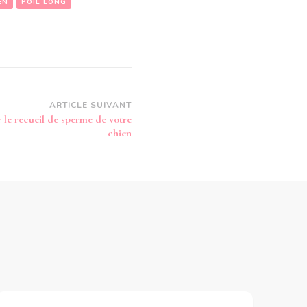
EN
POIL LONG
ARTICLE SUIVANT
r le recueil de sperme de votre
chien