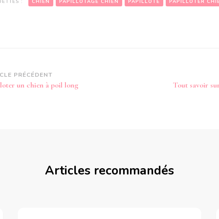
UETTES :
CHIEN
PAPILLOTAGE CHIEN
PAPILLOTE
PAPILLOTER CHI
vigation
ICLE PRÉCÉDENT
loter un chien à poil long
Tout savoir su
article
Articles recommandés