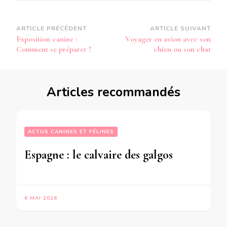
Navigation
ARTICLE PRÉCÉDENT
ARTICLE SUIVANT
Exposition canine :
Voyager en avion avec son
d’article
Comment se préparer ?
chien ou son chat
Articles recommandés
ACTUS CANINES ET FÉLINES
Espagne : le calvaire des galgos
6 MAI 2016