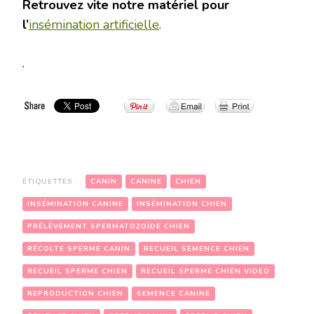
Retrouvez vite notre matériel pour
l’
insémination artificielle
.
.
ÉTIQUETTES :
CANIN
CANINE
CHIEN
INSÉMINATION CANINE
INSÉMINATION CHIEN
PRÉLÈVEMENT SPERMATOZOÏDE CHIEN
RÉCOLTE SPERME CANIN
RECUEIL SEMENCE CHIEN
RECUEIL SPERME CHIEN
RECUEIL SPERME CHIEN VIDEO
REPRODUCTION CHIEN
SEMENCE CANINE