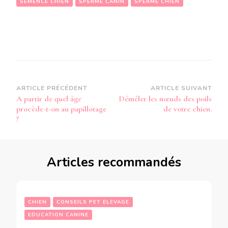
SEMENCE CHIEN
SPERME CANIN
SPERME CHIEN
Navigation
ARTICLE PRÉCÉDENT
ARTICLE SUIVANT
A partir de quel âge
Démêler les nœuds des poils
d’article
procède-t-on au papillotage
de votre chien.
?
Articles recommandés
CHIEN
CONSEILS PET ELEVAGE
EDUCATION CANINE