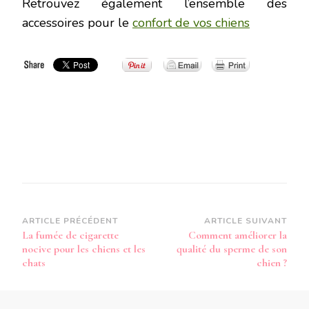
Retrouvez également l’ensemble des
accessoires pour le
confort de vos chiens
Navigation
ARTICLE PRÉCÉDENT
ARTICLE SUIVANT
La fumée de cigarette
Comment améliorer la
d’article
nocive pour les chiens et les
qualité du sperme de son
chats
chien ?