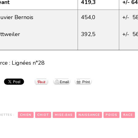
ant
419,3
+/- 64
uvier Bernois
454,0
+/- 5
ttweiler
392,5
+/- 5
rce : Lignées n°28
UETTES :
CHIEN
CHIOT
MISE-BAS
NAISSANCE
POIDS
RACE