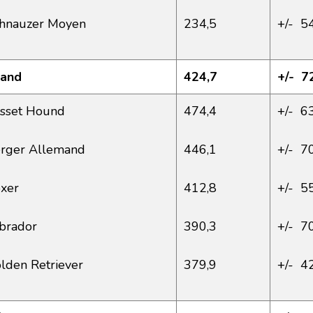
hnauzer Moyen
234,5
+/- 5
and
424,7
+/- 7
sset Hound
474,4
+/- 6
rger Allemand
446,1
+/- 7
xer
412,8
+/- 5
brador
390,3
+/- 7
lden Retriever
379,9
+/- 4