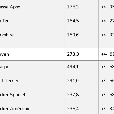
assa Apso
175,3
+/- 3
i Tzu
154,5
+/- 2
rkshire
150,6
+/- 3
oyen
273,3
+/- 9
arpeï
494,1
+/- 5
ll Terrier
291,0
+/- 5
cker Spaniel
237,8
+/- 5
cker Américain
235,4
+/- 3