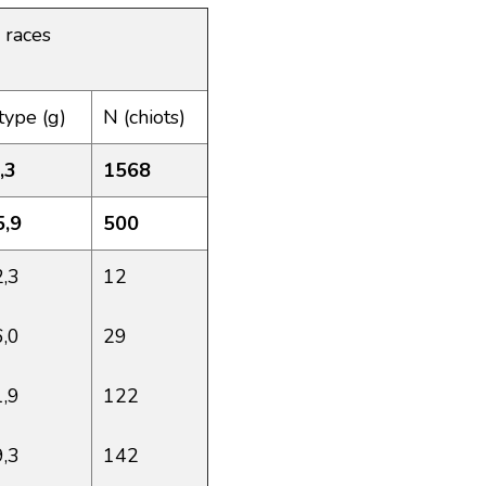
 races
type (g)
N (chiots)
,3
1568
5,9
500
2,3
12
6,0
29
1,9
122
9,3
142