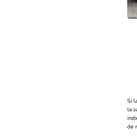
Si 
la 
indi
de 