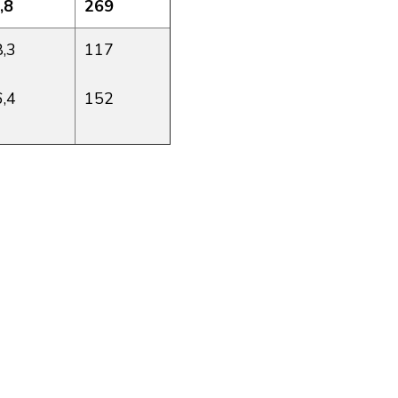
,8
269
8,3
117
6,4
152