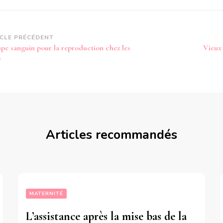
vigation
ICLE PRÉCÉDENT
pe sanguin pour la reproduction chez les
Vieux 
article
s
Articles recommandés
MATERNITÉ
L’assistance après la mise bas de la