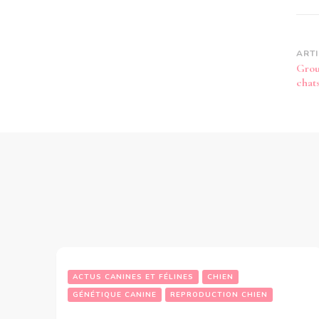
Na
ART
Grou
d’
chat
ACTUS CANINES ET FÉLINES
CHIEN
GÉNÉTIQUE CANINE
REPRODUCTION CHIEN