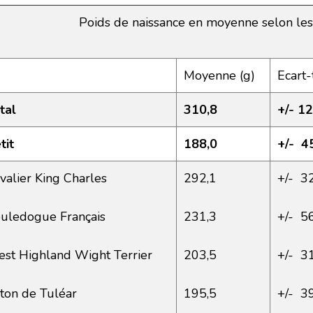
Poids de naissance en moyenne selon les
Moyenne (g)
Ecart-
tal
310,8
+/- 12
tit
188,0
+/- 4
valier King Charles
292,1
+/- 3
uledogue Français
231,3
+/- 5
st Highland Wight Terrier
203,5
+/- 3
ton de Tuléar
195,5
+/- 3