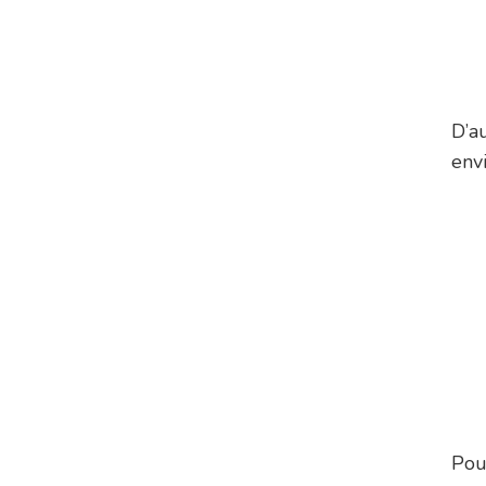
D’a
envi
Pou