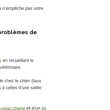
la n’empêche pas votre
x problèmes de
e
en recueillant le
étérinaire.
le chez le chien (taux
à celles d’une saillie
e pour chiens
et d’un
kit