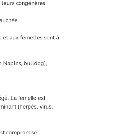
de leurs congénères
vauchée
s et aux femelles sont à
e Naples, bulldog),
égé. La femelle est
inant (herpès, virus,
 est compromise.