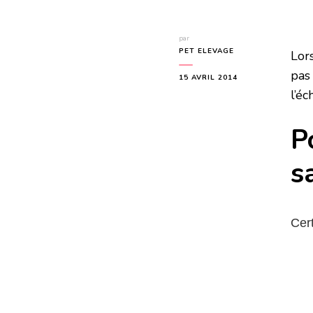
par
PET ELEVAGE
Lors
pas
15 AVRIL 2014
l’éc
P
sa
Cert