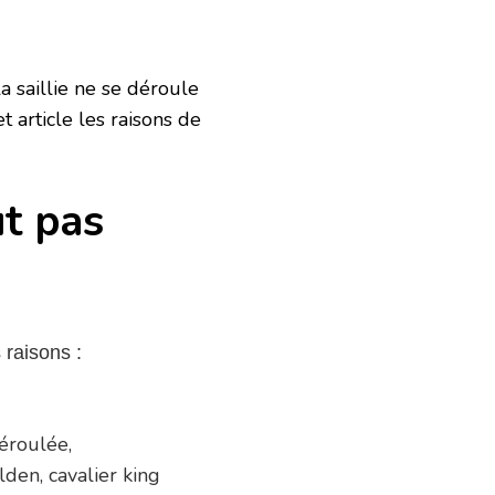
la saillie ne se déroule
 article les raisons de
t pas
 raisons :
déroulée,
lden, cavalier king