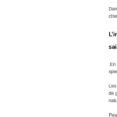
Dan
chie
L’
sa
En 
spe
Les 
de g
natu
Pou