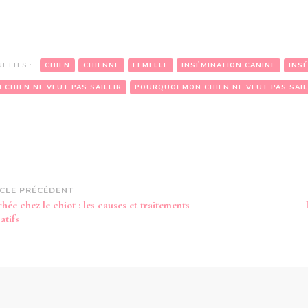
UETTES :
CHIEN
CHIENNE
FEMELLE
INSÉMINATION CANINE
INS
 CHIEN NE VEUT PAS SAILLIR
POURQUOI MON CHIEN NE VEUT PAS SAIL
vigation
ICLE PRÉCÉDENT
hée chez le chiot : les causes et traitements
article
atifs