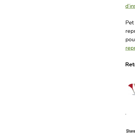
d’in
Pet
repr
pou
rep
Ret
.