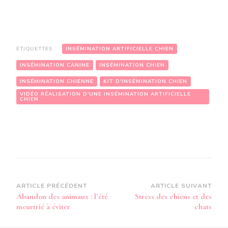
ÉTIQUETTES :
INSÉMINATION ARTIFICIELLE CHIEN
INSÉMINATION CANINE
INSÉMINATION CHIEN
INSÉMINATION CHIENNE
KIT D'INSÉMINATION CHIEN
VIDÉO RÉALISATION D'UNE INSÉMINATION ARTIFICIELLE
CHIEN
Navigation
ARTICLE PRÉCÉDENT
ARTICLE SUIVANT
Abandon des animaux : l’été
Stress des chiens et des
d’article
meurtrié à éviter
chats